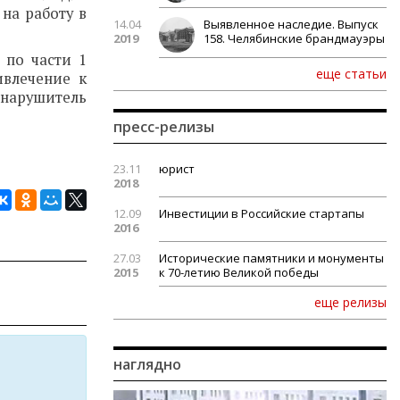
на работу в
14.04
Выявленное наследие. Выпуск
2019
158. Челябинские брандмауэры
 по части 1
еще статьи
ивлечение к
 нарушитель
пресс-релизы
23.11
юрист
2018
12.09
Инвестиции в Российские стартапы
2016
27.03
Исторические памятники и монументы
2015
к 70-летию Великой победы
еще релизы
наглядно