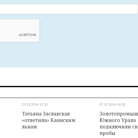
23.12.2016
11.52
07.12.2016
10.28
Татьяна Заславская
Золотопромыш
«ответила» Каннским
Южного Урала
львам
подключили св
пробы