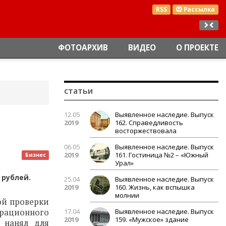
RSS
Рассылка
ФОТОАРХИВ
ВИДЕО
О ПРОЕКТЕ
статьи
12.05
Выявленное наследие. Выпуск
2019
162. Справедливость
восторжествовала
06.05
Выявленное наследие. Выпуск
2019
161. Гостиница №2 – «Южный
Бизнес
Урал»
 рублей.
25.04
Выявленное наследие. Выпуск
2019
160. Жизнь, как вспышка
молнии
ой проверки
грационного
17.04
Выявленное наследие. Выпуск
2019
159. «Мужское» здание
 нанял для