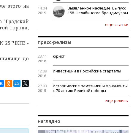
ме этого на
14.04
Выявленное наследие. Выпуск
2019
158. Челябинские брандмауэры
а "Градский
еще статьи
той города,
пресс-релизы
N 25 "ЧКПЗ -
23.11
юрист
ранилище до
2018
12.09
Инвестиции в Российские стартапы
2016
27.03
Исторические памятники и монументы
2015
к 70-летию Великой победы
еще релизы
наглядно