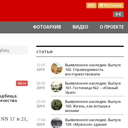
RSS
Рассылка
ФОТОАРХИВ
ВИДЕО
О ПРОЕКТЕ
адбищ
статьи
12.05
Выявленное наследие. Выпуск
2019
162. Справедливость
восторжествовала
06.05
Выявленное наследие. Выпуск
Авто
2019
161. Гостиница №2 – «Южный
Урал»
ладбища.
личество
25.04
Выявленное наследие. Выпуск
2019
160. Жизнь, как вспышка
молнии
NN 17 и 21,
17.04
Выявленное наследие. Выпуск
2019
159. «Мужское» здание