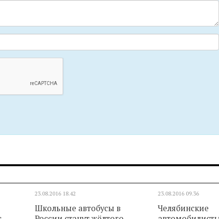
23.08.2016
18.42
23.08.2016
09.36
Школьные автобусы в
Челябинские
с
России станут жёлтого
автомобилист