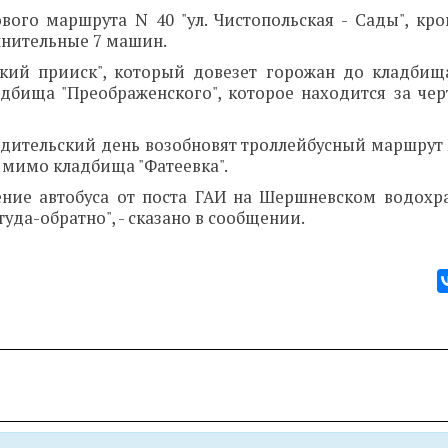
вого маршрута N 40 "ул. Чистопольская - Сады", кро
лнительные 7 машин.
ский прииск", который довезет горожан до кладбищ
адбища "Преображенского", которое находится за чер
одительский день возобновят троллейбусный маршрут 
 мимо кладбища "Фатеевка".
жение автобуса от поста ГАИ на Шершневском водох
уда-обратно", - сказано в сообщении.