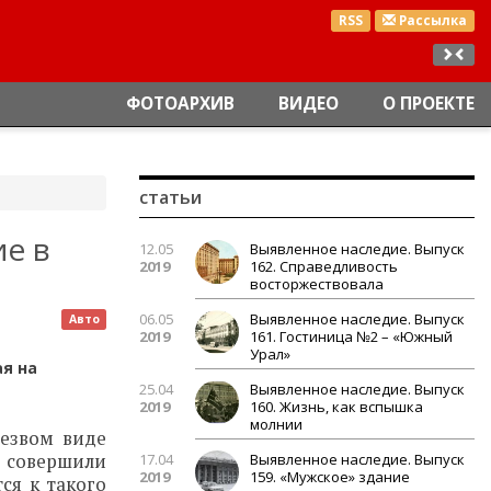
RSS
Рассылка
ФОТОАРХИВ
ВИДЕО
О ПРОЕКТЕ
статьи
ие в
12.05
Выявленное наследие. Выпуск
2019
162. Справедливость
восторжествовала
06.05
Выявленное наследие. Выпуск
Авто
2019
161. Гостиница №2 – «Южный
Урал»
я на
25.04
Выявленное наследие. Выпуск
2019
160. Жизнь, как вспышка
молнии
резвом виде
х совершили
17.04
Выявленное наследие. Выпуск
2019
159. «Мужское» здание
ся к такого