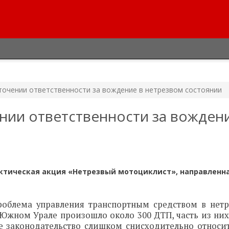
точении ответственности за вождение в нетрезвом состоянии
нии ответственности за вожден
актическая акция «Нетрезвый мотоциклист», направленна
роблема управления транспортным средством в нет
а Южном Урале произошло около 300 ДТП, часть из ни
е законодательство слишком снисходительно относит