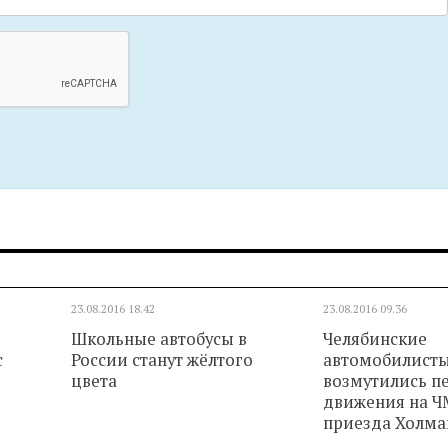
23.08.2016
18.42
23.08.2016
09.36
Школьные автобусы в
Челябинские
с
России станут жёлтого
автомобилист
цвета
возмутились п
движения на Ч
приезда Холма