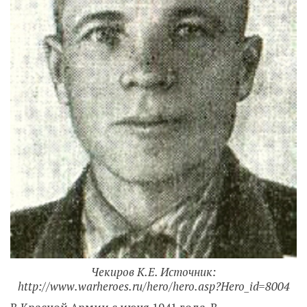
Чекиров К.Е. Источник:
http://www.warheroes.ru/hero/hero.asp?Hero_id=8004