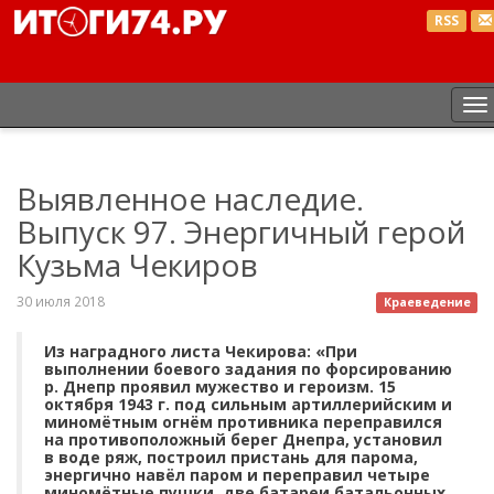
RSS
П
н
Выявленное наследие.
Выпуск 97. Энергичный герой
Кузьма Чекиров
30 июля 2018
Краеведение
Из наградного листа Чекирова: «При
выполнении боевого задания по форсированию
р. Днепр проявил мужество и героизм. 15
октября 1943 г. под сильным артиллерийским и
миномётным огнём противника переправился
на противоположный берег Днепра, установил
в воде ряж, построил пристань для парома,
энергично навёл паром и переправил четыре
миномётные пушки, две батареи батальонных