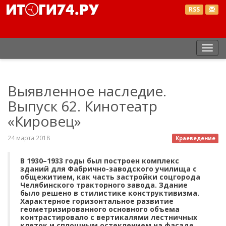
RSS
Пер
нав
Выявленное наследие.
Выпуск 62. Кинотеатр
«Кировец»
24 марта 2018
Краеведение
В 1930–1933 годы был построен комплекс
зданий для Фабрично-заводского училища с
общежитием, как часть застройки соцгорода
Челябинского тракторного завода. Здание
было решено в стилистике конструктивизма.
Характерное горизонтальное развитие
геометризированного основного объема
контрастировало с вертикалями лестничных
клеток и сплошным остеклением на фасаде.