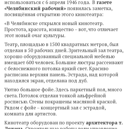
использоваться с 6 апреля 1946 года. В
газете
«Челябинский рабочий»
появилась заметка,
посвящённая открытию этого кинотеатра:
«В Челябинске открылся новый кинотеатр.
Простота, красота, изящество – вот, что отличает
этот новый очаг культуры.
Театр, площадью в 1500 квадратных метров, был
отделан в 50 рабочих дней. Зрительный зал театра,
хорошо оборудованный специальной мебелью
вмещает 600 человек. Большие люстры рассеивают
с белоснежного потолка яркий свет. Красиво
расписана верхняя панель. Эстрада, над которой
находился экран, отделана под дуб.
Уютно большое фойе. Здесь паркетный пол, много
света. Потолок отделан тонкой альфрейной
росписью. Стены покрашены масляной краской.
Рядом с фойе – концертный зал с эстрадой,
комната для артистов.
Кинотеатр оборудован по проекту
архитектора т.
Лежень
. Строительные работы вели управление