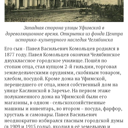
Западная сторона улицы Уфимской в
дореволюционное время. Открытка из фонда Центра
историко-культурного наследия Челябинска
Его сын - Павел Васильевич Комольцев родился в
1877 году. Павел Комольцев окончил Челябинское
двухклассное городское училище. Пошёл по
стопам отца, стал купцом 2-й гильдии, торговал
земледельческими орудиями, скобяным товаром,
хлебом, посудой. Кроме дома на Уфимской,
перешедшего от отца, имел собственный дом на
улице Каслинской в Заречье. На первом этаже
полукаменного дома на Уфимской были его
магазины, в одном - сельскохозяйственные
машины и инвентарь, во втором – посуда, фарфор,
хрусталь и самовары. Павел Васильевич
неоднократно избирался гласным городской думы
(в 1909 и 1915 годы), входил в её земельную и