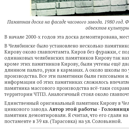
Памятная доска на фасаде часового завода. 1980 год
объектов культурн
В начале 2000-х годов эта доска демонтирована, ме
В Челябинске было установлено несколько памятнико
Кирову около главпочтамта. Киров без фуражки, с по
одинаковых челябинских памятников Кирову так назы
кроме этих памятников Кирову, были учтены ещё дв
длинном пальто, руки в карманах. А около школы по 
производства. Все эти памятники были гипсовыми и
информации об этих памятниках сложилось впечатлен
памятника массового производства всё-таки сохрани
территории ЧТПЗ. Аналогичный стоял около главпоч
Единственный оригинальный памятник Кирову в Челя
цинкового завода.
Автор этой работы - Головниц
памятник демонтировали. Я считал, что его сдали на
постаменте в 39 кв. (Тарасовка) на ул. Соловьиной.