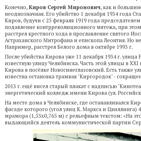
Конечно,
Киров Сергей Миронович
, как и больши
неоднозначная. Его убийство 1 декабря 1934 года С
Киров, будучи с 25 февраля 1919 года председателе
подавление контрреволюционного мятежа, при этом 
расстрел крестного хода в прославление святого Иос
Астраханского Митрофана и епископа Леонтия. Но н
Например, расстрел Белого дома в октябре 1993 г.
После убийства Кирова уже 11 декабря 1934 г. улица
известную улицу Челябинска. Часть этой улицы в XXI
Кирова в посёлке Новосинеглазовский. Есть также 
известна остановка трамвая "Киргородок" - сокраще
2013 г. ещё висел старый плакат с надписью "Киноте
энергетический колледж имени Кирова (ул. Российск
На месте дома в Челябинске, где останавливался Кир
фасаде которого (угол улиц К. Маркса и Цвиллинга) 
мрамора (1,53х0,765 м) с рельефным текстом: «На это
выдающийся деятель коммунистической партии Сер