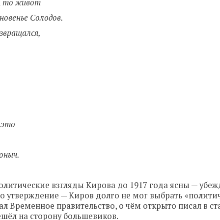
А то живот
новенье Солодов.
звращался,
 это
оныч.
олитические взгляды Кирова до 1917 года ясны — убе
то утверждение — Киров долго не мог выбрать «полити
 Временное правительство, о чём открыто писал в ста
ешёл на сторону большевиков.