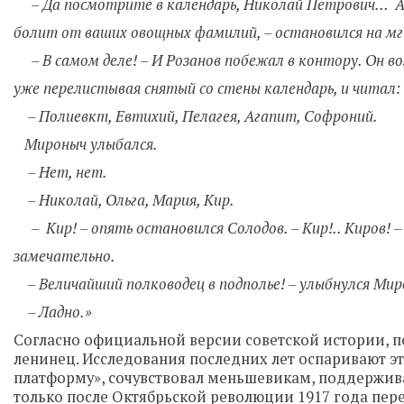
– Да посмотрите в календарь, Николай Петрович… 
болит от ваших овощных фамилий, – остановился на мг
– В самом деле! – И Розанов побежал в контору. Он во
уже перелистывая снятый со стены календарь, и читал:
– Полиевкт, Евтихий, Пелагея, Агапит, Софроний.
Мироныч улыбался.
– Нет, нет.
– Николай, Ольга, Мария, Кир.
– Кир! – опять остановился Солодов. – Кир!.. Киров! –
замечательно.
– Величайший полководец в подполье! – улыбнулся Мир
– Ладно.»
Согласно официальной версии советской истории, п
ленинец. Исследования последних лет оспаривают э
платформу», сочувствовал меньшевикам, поддерживал
только после Октябрьской революции 1917 года пер