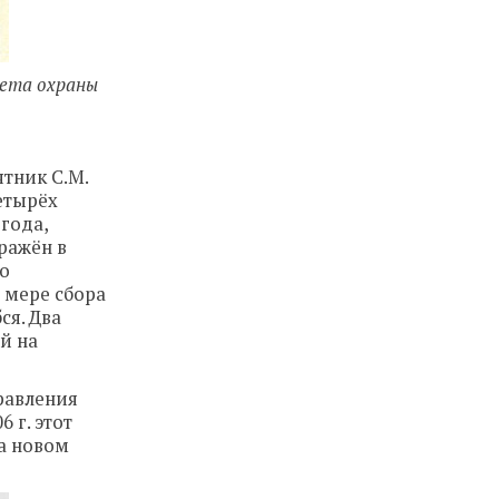
тета охраны
тник С.М.
четырёх
года,
ражён в
го
 мере сбора
ся. Два
й на
равления
6 г. этот
на новом