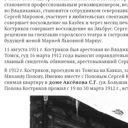
становится профессиональным революционером, ведё
во Владикавказ, становится сотрудником северокавк
Сергей Миронов, участвует в любительских спектакля
совершает восхождение на Казбек и через месяц печа
Костриков совершает восхождение на Эльбрус. Сергей
рецензии на спектакли городского театра и гастрол
будущей женой Марией Львовной Маркус.
11 августа 1911 г. Костриков был арестован во Влад
Томск, суд 16 марта 1912 года выносит оправдательн
главный свидетель обвинения, арестовывавший Сергея 
В 1912 г. Костриков, проездом из Томска на Кавказ,
Михаилу Попову. Именно вместе с Поповым Сергей К
снимал квартиру в
доме Аксёнова С.Г.
(ул. Большая,
Попова Костриков прожил с 19 по 30 марта 1912 г., 