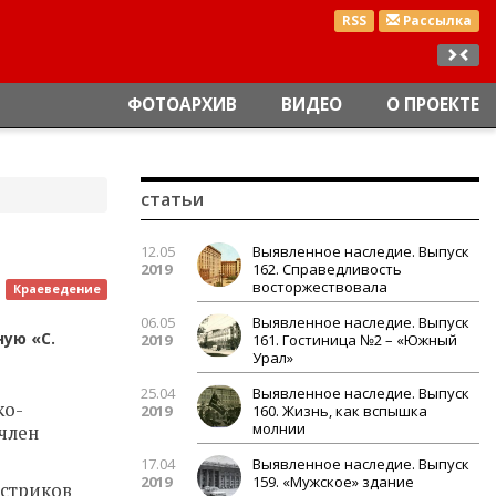
RSS
Рассылка
ФОТОАРХИВ
ВИДЕО
О ПРОЕКТЕ
статьи
12.05
Выявленное наследие. Выпуск
2019
162. Справедливость
восторжествовала
Краеведение
06.05
Выявленное наследие. Выпуск
ную «С.
2019
161. Гостиница №2 – «Южный
Урал»
25.04
Выявленное наследие. Выпуск
ко-
2019
160. Жизнь, как вспышка
молнии
 член
17.04
Выявленное наследие. Выпуск
2019
159. «Мужское» здание
остриков