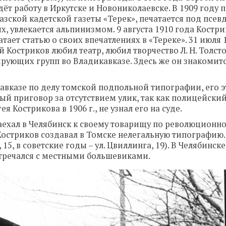
т работу в Иркутске и Новониколаевске. В 1909 году 
азской кадетской газеты «Терек», печатается под псе
х, увлекается альпинизмом. 9 августа 1910 года Костр
тает статью о своих впечатлениях в «Тереке». 31 июля 
 Костриков любил театр, любил творчество Л. Н. Толсто
ирующих групп во Владикавказе. Здесь же он знакомитс
икавказе по делу томской подпольной типографии, его 
ый приговор за отсутствием улик, так как полицейский
Кострикова в 1906 г., не узнал его на суде.
 заехал в Челябинск к своему товарищу по революционн
остриков создавал в Томске нелегальную типографию.
 15, в советские годы – ул. Цвиллинга, 19). В Челябинск
встречался с местными большевиками.