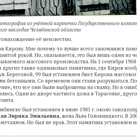
. Фотография из учётной карточки Государственного коми
ого наследия Челябинской области
стонахождение её неизвестно.
в Кирову. Мне почему-то лучше всего запомнился памя
днятой рукой. Но, оказывается, это был лишь один из 
ваемого массового производства. На 1 сентября 1968 
а других также одинаковых памятника, где Киров изоб
ул. Береговой, 99 был установлен бюст Кирова массово
ли бетонными. Со временем они стали разрушаться. По
ие, что все они были выброшены на свалку. Но я ошиб
лись. Один во дворе частного дома в Тарасовке, друго
тамта.
бинске был установлен в июле 1985 г. около заводоуп
кая Энрика Эмильевна
, жена Льва Головницкого. В 200
 металлом. Но был не прав. Этот памятник установлен 