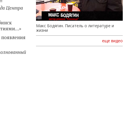
онда Центра
бинск
Макс Бодягин. Писатель о литературе и
ъятиями…»
жизни
о появления
еще видео
зволнованный