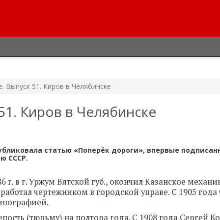
. Выпуск 51. Киров в Челябинске
51. Киров в Челябинске
публиковала статью «Поперёк дороги», впервые подписан
ю СССР.
6 г. в г. Уржум Вятской губ., окончил Казанское механи
е работал чертежником в городской управе. С 1905 года
ипографией.
епость (тюрьму) на полтора года. С 1908 года Сергей К