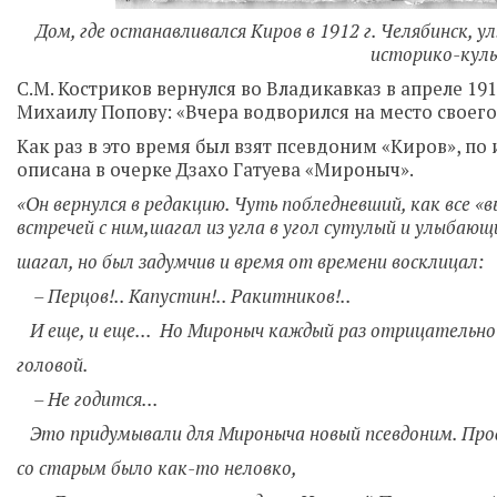
Дом, где останавливался Киров в 1912 г. Челябинск, у
историко-куль
С.М. Костриков вернулся во Владикавказ в апреле 1
Михаилу Попову: «Вчера водворился на место своег
Как раз в это время был взят псевдоним «Киров», по
описана в очерке Дзахо Гатуева «Мироныч».
«Он вернулся в редакцию. Чуть побледневший, как все «
встречей с ним,шагал из угла в угол сутулый и улыбающ
шагал, но был задумчив и время от времени восклицал:
– Перцов!.. Капустин!.. Ракитников!..
И еще, и еще... Но Мироныч каждый раз отрицательно
головой.
– Не годится...
Это придумывали для Мироныча новый псевдоним. Пр
со старым было как-то неловко,