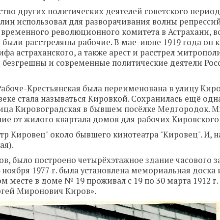
нство других политических деятелей советского период
талин использовал для разворачивания волны репрессий
м временного революционного комитета в Астрахани, в
были расстреляны рабочие. В мае-июне 1919 года он 
ифа астраханского, а также арест и расстрел митропол
е безгрешны и современные политические деятели Рос
 Рабоче-Крестьянская была переименована в улицу Кир
 веке стала называться Кировкой. Сохранилась ещё одн
улица Кировоградская в бывшем посёлке Медгородок. 
ние от жилого квартала домов для рабочих Кировского 
атр Кировец" около бывшего кинотеатра "Кировец". И, н
ая).
ов, было построено четырёхэтажное здание часового з
4 ноября 1977 г. была установлена мемориальная доска 
м месте в доме № 19 проживал с 19 по 30 марта 1912 г.
гей Миронович Киров».