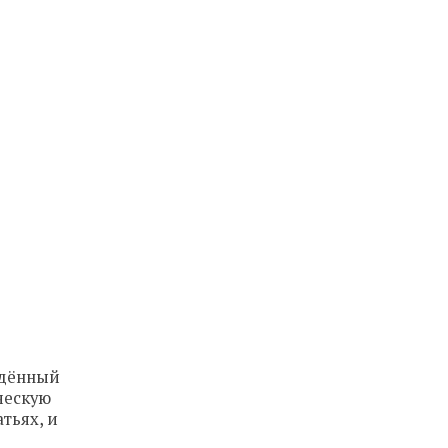
ждённый
ческую
тьях, и