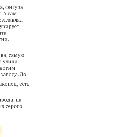
а, фигура
. А сам
озглавлял
курирует
ита
сии.
ова, самую
а улица
Многим
завода. До
аконец, есть
авода, на
из серого