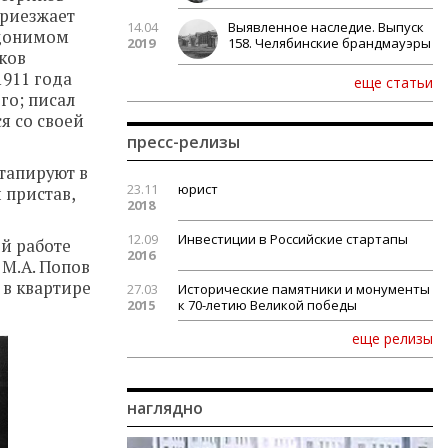
приезжает
14.04
Выявленное наследие. Выпуск
вдонимом
2019
158. Челябинские брандмауэры
иков
1911 года
еще статьи
го; писал
я со своей
пресс-релизы
этапируют в
23.11
юрист
 пристав,
2018
12.09
Инвестиции в Российские стартапы
ой работе
2016
 М.А. Попов
е в квартире
27.03
Исторические памятники и монументы
2015
к 70-летию Великой победы
еще релизы
наглядно