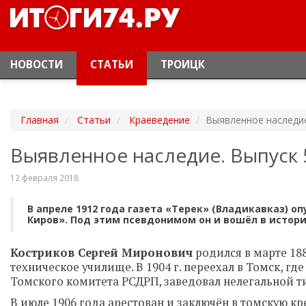
НОВОСТИ
СТАТЬИ
ТРОИЦК
Главная
Статьи
Краеведение
Выявленное наследие
Выявленное наследие. Выпуск 
12 февраля 2018
В апреле 1912 года газета «Терек» (Владикавказ) о
Киров». Под этим псевдонимом он и вошёл в истори
Костриков Сергей Миронович
родился в марте 188
техническое училище. В 1904 г. переехал в Томск, гд
Томского комитета РСДРП, заведовал нелегальной т
В июле 1906 года арестован и заключён в томскую кр