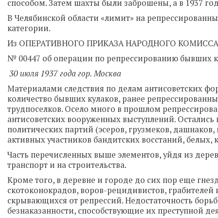
способом. Затем шахты были заброшены, а в 1937 го
В Челябинской области «лимит» на репрессированных 
категории.
Из ОПЕРАТИВНОГО ПРИКАЗА НАРОДНОГО КОМИССА
№ 00447 об операции по репрессированию бывших ку
30 июля 1937 года гор. Москва
Материалами следствия по делам антисоветских фор
количество бывших кулаков, ранее репрессированных
трудпоселков. Осело много в прошлом репрессирова
антисоветских вооруженных выступлений. Остались 
политических партий (эсеров, грузмеков, дашнаков, 
активных участников бандитских восстаний, белых, к
Часть перечисленных выше элементов, уйдя из дере
транспорт и на строительства.
Кроме того, в деревне и городе до сих пор еще гне
скотоконокрадов, воров-рецидивистов, грабителей 
скрывающихся от репрессий. Недостаточность борьб
безнаказанности, способствующие их преступной де