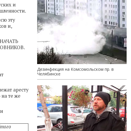
тских и
ышленности.
сю эту
ов и,
 НАЧАТЬ
ЛОВНИКОВ.
Дезинфекция на Комсомольском пр. в
Челябинске
ат
лежат аресту
 на те же
 и
того