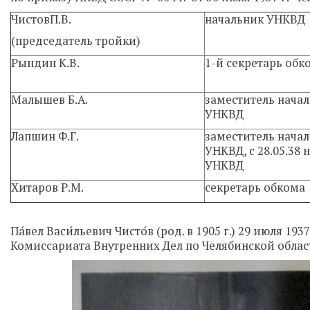
ЧистовП.В.
начальник УНКВД
(председатель тройки)
Рындин К.В.
1-й секретарь обк
Малышев Б.А.
заместитель нача
УНКВД
Лапшин Ф.Г.
заместитель нача
УНКВД, с 28.05.38 
УНКВД
Хитаров Р.М.
секретарь обкома
Па́вел Васи́льевич Чисто́в (род. в 1905 г.) 29 июля
Комиссариата Внутренних Дел по Челябинской облас