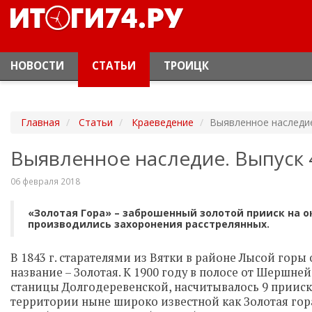
НОВОСТИ
СТАТЬИ
ТРОИЦК
Главная
Статьи
Краеведение
Выявленное наследие
Выявленное наследие. Выпуск 
06 февраля 2018
«Золотая Гора» – заброшенный золотой прииск на ок
производились захоронения расстрелянных.
В 1843 г. старателями из Вятки в районе Лысой горы
название – Золотая. К 1900 году в полосе от Шершн
станицы Долгодеревенской, насчитывалось 9 прииск
территории ныне широко известной как Золотая гора)