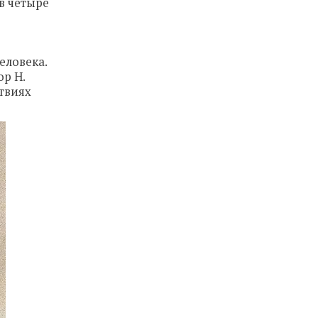
в четыре
еловека.
ор Н.
ствиях