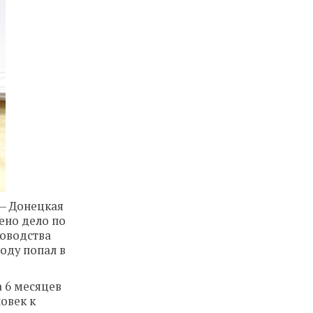
 — Донецкая
ено дело по
ководства
оду попал в
а 6 месяцев
овек к