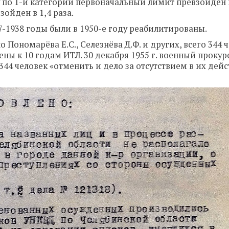
у по 1-й категории первоначальный лимит превзойден 
ойден в 1,4 раза.
-1938 годы были в 1950-е году реабилитированы.
Пономарёва Е.С., Селезнёва Д.Ф. и других, всего 344 ч
ны к 10 годам ИТЛ. 30 декабря 1955 г. военный прокур
44 человек «отменить и дело за отсутствием в их дей