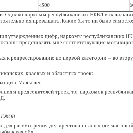
4500
6
и. Однако наркомы республиканских НКВД и начальни
тоятельно их превышать. Какие бы то ни было самост
чения утвержденных цифр, наркомы республиканских НК
обязаны представлять мне соответствующие мотивиро
ых к репрессированию по первой категории — во втор
канских, краевых и областных троек:
 Рындин, Малышев
аниям председателей троек, т.е. наркомов республика
Д.
. ЕЖОВ
х для рассмотрения дел арестованных в ходе массово
лябинская обл.