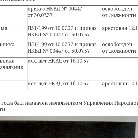
приказ НКВД № 00447
освобожден
от 30.07.37
от должности 
ома
П51/199 от 10.07.37 и приказ
арестован 12.1
НКВД № 00447 от 30.07.37
льника
П51/199 от 10.07.37 и приказ
освобожден
НКВД № 00447 от 30.07.37
от должности 
льника
исх. ш/т НКВД от 16.10.37
начальник
исх. ш/т НКВД от 16.10.37
арестован 12.1
 1937 года был назначен начальником Управления Народно
ти.