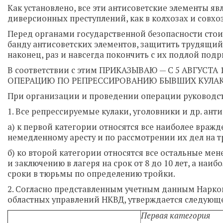
Как установлено, все эти антисоветские элементы я
диверсионных преступлений, как в колхозах и совхо
Перед органами государственной безопасности сто
банду антисоветских элементов, защитить трудящий
наконец, раз и навсегда покончить с их подлой подр
В соответствии с этим ПРИКАЗЫВАЮ — С 5 АВГУСТА
ОПЕРАЦИЮ ПО РЕПРЕССИРОВАНИЮ БЫВШИХ КУЛАК
При организации и проведении операции руководс
1. Все репрессируемые кулаки, уголовники и др. ант
а) к первой категории относятся все наиболее вра
немедленному аресту и по рассмотрении их дел на 
б) ко второй категории относятся все остальные мен
и заключению в лагеря на срок от 8 до 10 лет, а наи
сроки в тюрьмы по определению тройки.
2. Согласно представленным учетным данным Нарко
областных управлений НКВД, утверждается следующ
Первая категория