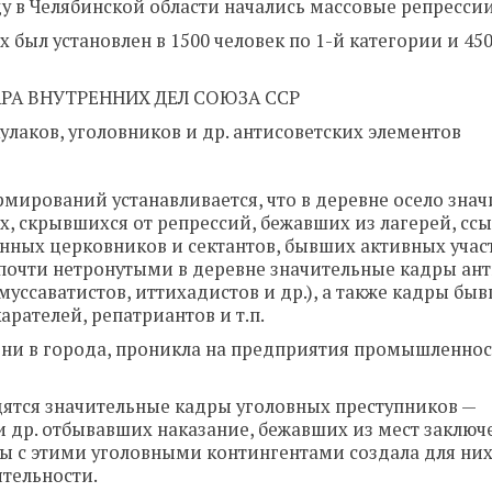
ду в Челябинской области начались массовые репресси
был установлен в 1500 человек по 1-й категории и 450
РА ВНУТРЕННИХ ДЕЛ СОЮЗА ССР
лаков, уголовников и др. антисоветских элементов
мирований устанавливается, что в деревне осело знач
, скрывшихся от репрессий, бежавших из лагерей, ссы
нных церковников и сектантов, бывших активных учас
почти нетронутыми в деревне значительные кадры ан
муссаватистов, иттихадистов и др.), а также кадры бы
арателей, репатриантов и т.п.
вни в города, проникла на предприятия промышленнос
здятся значительные кадры уголовных преступников —
и др. отбывавших наказание, бежавших из мест заключ
ы с этими уголовными контингентами создала для них
ятельности.