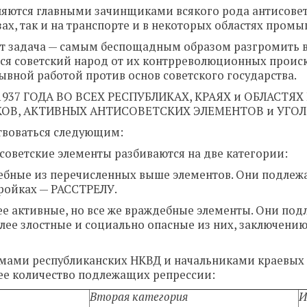
вляются главными зачинщиками всякого рода антисове
зах, так и на транспорте и в некоторых областях пром
ит задача — самым беспощадным образом разгромить в
ся советский народ от их контрреволюционных происк
ывной работой против основ советского государства.
 1937 ГОДА ВО ВСЕХ РЕСПУБЛИКАХ, КРАЯХ и ОБЛАСТЯХ
ОВ, АКТИВНЫХ АНТИСОВЕТСКИХ ЭЛЕМЕНТОВ и УГО
твоваться следующим:
исоветские элементы разбиваются на две категории:
ждебные из перечисленных выше элементов. Они подлеж
тройках — РАССТРЕЛУ.
ее активные, но все же враждебные элементы. Они под
более злостные и социально опасные из них, заключению
мами республиканских НКВД и начальниками краевых
ее количество подлежащих репрессии:
Вторая категория
И