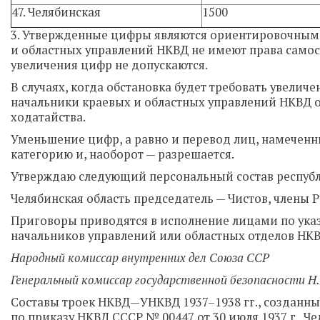
47. Челябинская
1500
3. Утвержденные цифры являются ориентировочным
и областных управлений НКВД не имеют права самос
увеличения цифр не допускаются.
В случаях, когда обстановка будет требовать увели
начальники краевых и областных управлений НКВД 
ходатайства.
Уменьшение цифр, а равно и перевод лиц, намеченн
категорию и, наоборот — разрешается.
Утверждаю следующий персональный состав республи
Челябинская область председатель — Чистов, члены
Приговоры приводятся в исполнение лицами по указ
начальников управлений или областных отделов НКВ
Народный комиссар внутренних дел Союза ССР
Генеральный комиссар государственной безопасности Н
Составы троек НКВД—УНКВД 1937–1938 гг., созданны
по приказу НКВД СССР № 00447 от 30 июля 1937 г. Че