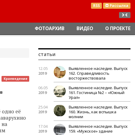
RSS
Рассылка
ФОТОАРХИВ
ВИДЕО
О ПРОЕКТЕ
статьи
12.05
Выявленное наследие. Выпуск
2019
162. Справедливость
восторжествовала
Краеведение
06.05
Выявленное наследие. Выпуск
ов
2019
161. Гостиница №2 – «Южный
Урал»
25.04
Выявленное наследие. Выпуск
 одно её
2019
160. Жизнь, как вспышка
молнии
Заварухино
 на
17.04
Выявленное наследие. Выпуск
ным
2019
159. «Мужское» здание