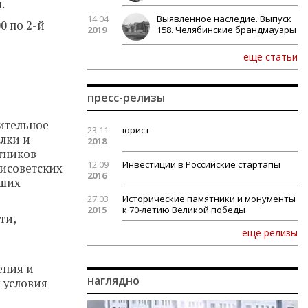
и.
14.04
Выявленное наследие. Выпуск
0 по 2-й
2019
158. Челябинские брандмауэры
еще статьи
пресс-релизы
ительное
23.11
юрист
лки и
2018
тников
12.09
Инвестиции в Российские стартапы
тисоветских
2016
вших
27.03
Исторические памятники и монументы
2015
к 70-летию Великой победы
ти,
еще релизы
ения и
наглядно
 условия