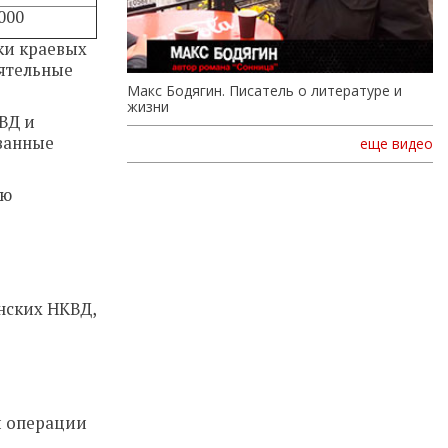
000
ки краевых
оятельные
Макс Бодягин. Писатель о литературе и
жизни
ВД и
ванные
еще видео
ую
нских НКВД,
й операции