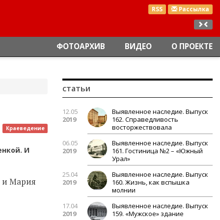
RSS
Рассылка
ФОТОАРХИВ
ВИДЕО
О ПРОЕКТЕ
статьи
12.05
Выявленное наследие. Выпуск
2019
162. Справедливость
восторжествовала
Краеведение
06.05
Выявленное наследие. Выпуск
енкой. И
2019
161. Гостиница №2 – «Южный
Урал»
25.04
Выявленное наследие. Выпуск
ч и Мария
2019
160. Жизнь, как вспышка
молнии
17.04
Выявленное наследие. Выпуск
2019
159. «Мужское» здание