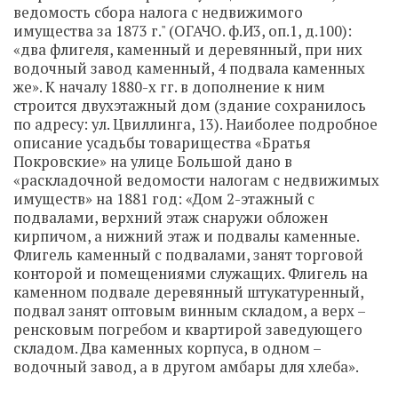
ведомость сбора налога с недвижимого
имущества за 1873 г." (ОГАЧО. ф.И3, оп.1, д.100):
«два флигеля, каменный и деревянный, при них
водочный завод каменный, 4 подвала каменных
же». К началу 1880-х гг. в дополнение к ним
строится двухэтажный дом (здание сохранилось
по адресу: ул. Цвиллинга, 13). Наиболее подробное
описание усадьбы товарищества «Братья
Покровские» на улице Большой дано в
«раскладочной ведомости налогам с недвижимых
имуществ» на 1881 год: «Дом 2-этажный с
подвалами, верхний этаж снаружи обложен
кирпичом, а нижний этаж и подвалы каменные.
Флигель каменный с подвалами, занят торговой
конторой и помещениями служащих. Флигель на
каменном подвале деревянный штукатуренный,
подвал занят оптовым винным складом, а верх –
ренсковым погребом и квартирой заведующего
складом. Два каменных корпуса, в одном –
водочный завод, а в другом амбары для хлеба».