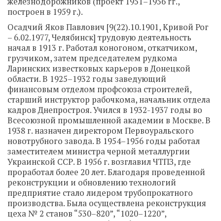
железнодорожников (проект 1951–1956 гг.,
построен в 1959 г.).
Осадчий Яков Павлович [9(22).10.1901, Кривой Рог
– 6.02.1977, Челябинск] трудовую деятельность
начал в 1913 г. Работал коногоном, откатчиком,
грузчиком, затем председателем рудкома
Ларинских известковых карьеров в Донецкой
области. В 1925–1932 годы заведующий
финансовым отделом профсоюза строителей,
старший инструктор рабочкома, начальник отдела
кадров Днепростроя. Учился в 1932-1937 годы во
Всесоюзной промышленной академии в Москве. В
1938 г. назначен директором Первоуральского
новотрубного завода. В 1954–1956 годы работал
заместителем министра черной металлургии
Украинской ССР. В 1956 г. возглавил ЧТПЗ, где
проработал более 20 лет. Благодаря проведенной
реконструкции и обновлению технологий
предприятие стало лидером трубопрокатного
производства. Была осуществлена реконструкция
цеха № 2 станов “530–820”, “1020–1220”,