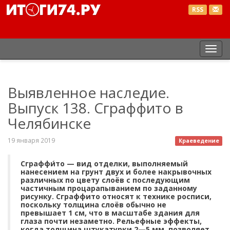
RSS
Пер
нав
Выявленное наследие.
Выпуск 138. Сграффито в
Челябинске
19 января 2019
Краеведение
Сграффи́то — вид отделки, выполняемый
нанесением на грунт двух и более накрывочных
различных по цвету слоёв с последующим
частичным процарапыванием по заданному
рисунку. Сграффито относят к технике росписи,
поскольку толщина слоёв обычно не
превышает 1 см, что в масштабе здания для
глаза почти незаметно. Рельефные эффекты,
когда толщина штукатурки 2—5 мм, позволяет