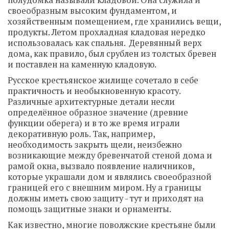
полудомка называли кладовой. Она служила и
своеобразным высоким фундаментом, и
хозяйственным помещением, где хранились вещи,
продукты. Летом прохладная кладовая нередко
использовалась как спальня. Деревянный верх
дома, как правило, был срублен из толстых бревен
и поставлен на каменную кладовую.
Русское крестьянское жилище сочетало в себе
практичность и необыкновенную красоту.
Различные архитектурные детали несли
определённое образное значение (древние
функции оберега) и в то же время играли
декоративную роль. Так, например,
необходимость закрыть щели, неизбежно
возникающие между бревенчатой стеной дома и
рамой окна, вызвало появление наличников,
которые украшали дом и являлись своеобразной
границей его с внешним миром. Ну а границы
должны иметь свою защиту - тут и приходят на
помощь защитные знаки и орнаменты.
Как известно, многие поволжские крестьяне были