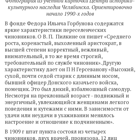
Фотография из учётной карточки Центра историко-
культурного наследия Челябинска. Ориентировочно
начало 1990-х годов
В фонде Федора Ильича Горбунова содержатся
яркие характеристики переселенческих
чиновников. О В. П. Пилкине он пишет «Среднего
роста, коренастый, выхоленный аристократ, в
высшей степени корректный, вежливый,
внимательный, в то же время строгий,
требовательный по службе чиновник». Другую
характеристику дает он П Н Герсеванову «Высокий,
сухой, почти седой старик с длинным носом,
бывший офицер Донского казачьего войска,
помещик. Это был дикий, взбалмошный самодур.
Несмотря на преклонный возраст - подвижный и
энергичный, увлекающийся женщинами легкого
поведения и кутежами с ними. В зависимости от
удачи или неудачи в ухаживании менялось
настроение и отношение к подчиненным».
В 1909 г штат пункта состоял из четырех
чиновников, двух врачей, провизора, 12 лиц