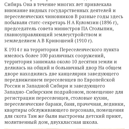
Сибирь Она в течение многих лет привлекала
внимание видных государственных деятелей и
переселенческих чиновников В разные годы здесь
побывали статс-секретарь Н А Куломзин (1896 г),
председатель совета министров ПА Столыпин,
главноуправляющий землеустройством и
земледелием А В Кривошеий (1910 г).
К 1914 г на территории Переселенческого пункта
имелось более 100 различных сооружений,
территория занимала около 10 десятин земли и
делилась на общий и больничный двор На общем
дворе находились две канцелярии заведующего
передвижением переселенцев по Европейской
России и Западной Сибири и заведующего
Западно-Сибирским подрайоном, помещение для
регистрации переселенцев, столовые кухни,
переселенческие бараки, баня, прачечная, ледники,
квартиры обслуживающего персонала, помещения
для скота Там же были выстроены детский приют,
молитвенный дом, двухклассная школа.